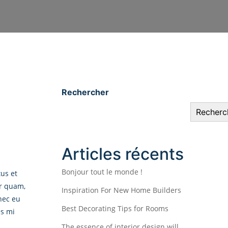
Rechercher
Recherc
Articles récents
Bonjour tout le monde !
tus et
or quam,
Inspiration For New Home Builders
onec eu
Best Decorating Tips for Rooms
es mi
The essence of interior design will