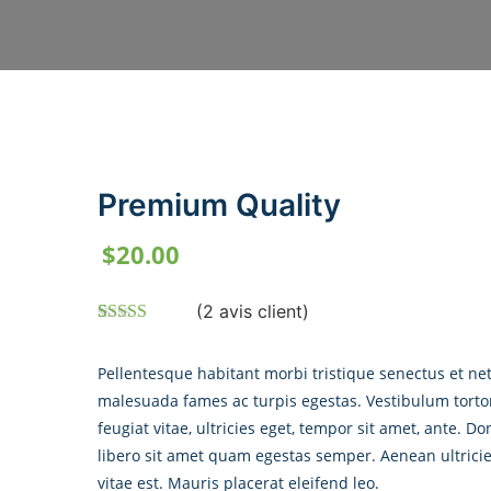
Premium Quality
$
20.00
(
2
avis client)
Noté
2
4.50
sur 5 basé
Pellentesque habitant morbi tristique senectus et ne
sur
notations
malesuada fames ac turpis egestas. Vestibulum tort
client
feugiat vitae, ultricies eget, tempor sit amet, ante. D
libero sit amet quam egestas semper. Aenean ultrici
vitae est. Mauris placerat eleifend leo.