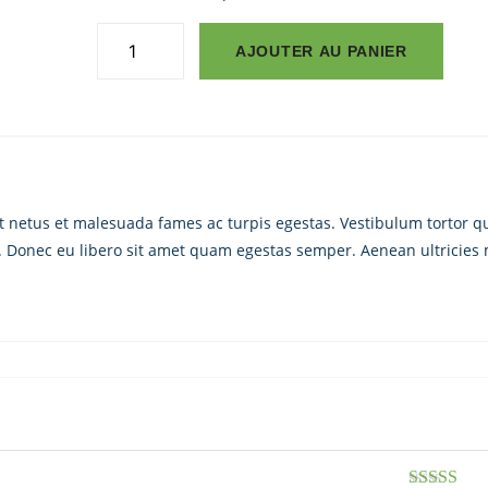
quantité
AJOUTER AU PANIER
de
Premium
Quality
et netus et malesuada fames ac turpis egestas. Vestibulum tortor 
nte. Donec eu libero sit amet quam egestas semper. Aenean ultricies 