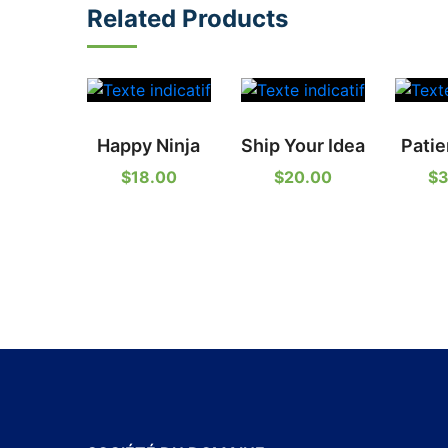
Related Products
Happy Ninja
Ship Your Idea
Patie
$
18.00
$
20.00
$
3