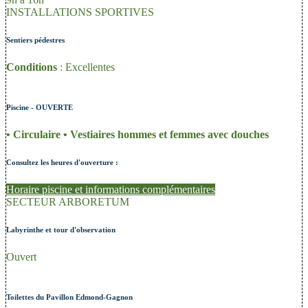
INSTALLATIONS SPORTIVES
Sentiers pédestres
Conditions
: Excellentes
Piscine - OUVERTE
• Circulaire • Vestiaires hommes et femmes avec douches
Consultez les heures d'ouverture :
Horaire piscine et informations complémentaires
SECTEUR ARBORETUM
Labyrinthe et tour d'observation
Ouvert
Toilettes du Pavillon Edmond-Gagnon