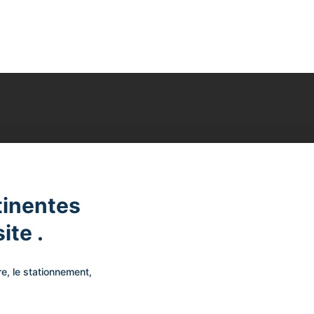
tinentes
ite .
re, le stationnement,