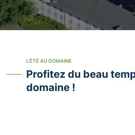
Home
Été
L'ÉTÉ AU DOMAINE
Profitez du beau tem
domaine !