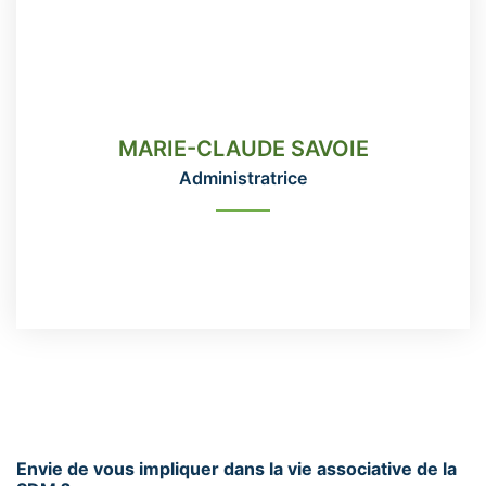
MARIE-CLAUDE SAVOIE
Administratrice
MARIE-CLAUDE SAVOIE
418-666-3331 poste 115
Administratrice
direction@domainemaizerets.com
READ MORE
Envie de vous impliquer dans la vie associative de la