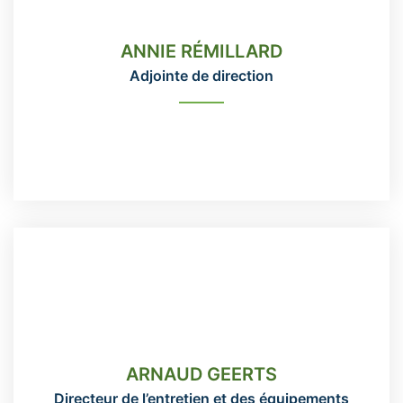
Adjointe de direction
ANNIE RÉMILLARD
418-666-3331 poste 111
Adjointe de direction
administration@domainemaizerets.com
READ MORE
ARNAUD GEERTS
Directeur de l’entretien et des équipements
ARNAUD GEERTS
418-666-3331 poste 113
Directeur de l’entretien et des équipements