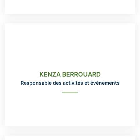
KENZA BERROUARD
Responsable des activités et événements
KENZA BERROUARD
418-666-3331 poste 112
Responsable des activités et événements
animation@domainemaizerets.com
READ MORE