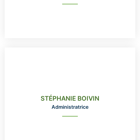
READ MORE
STÉPHANIE BOIVIN
Administratrice
STÉPHANIE BOIVIN
418-666-3331 poste 115
Administratrice
direction@domainemaizerets.com
READ MORE