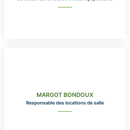
entretien@domainemaizerets.com
READ MORE
MARGOT BONDOUX
Responsable des locations de salle
MARGOT BONDOUX
418-666-3331 poste 114
Responsable des locations de salle
location@domainemaizerets.com
READ MORE