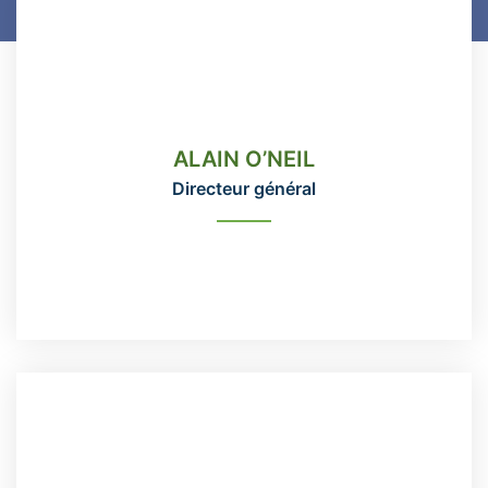
ALAIN O’NEIL
Directeur général
ALAIN O’NEIL
418-666-3331 poste 115
Directeur général
direction@domainemaizerets.com
READ MORE
ANNIE RÉMILLARD