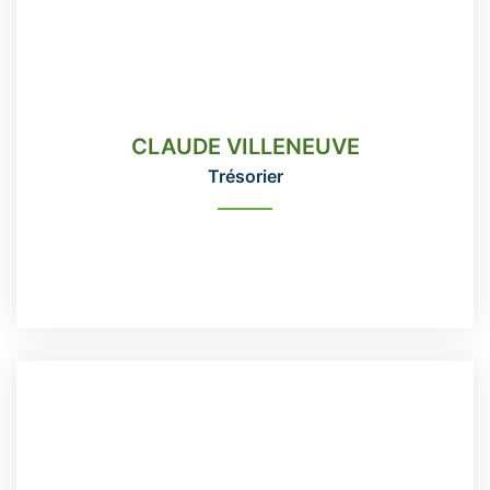
CLAUDE VILLENEUVE
Trésorier
CLAUDE VILLENEUVE
418-666-3331 poste 115
Trésorier
direction@domainemaizerets.com
READ MORE
MICHEL LAMBERT