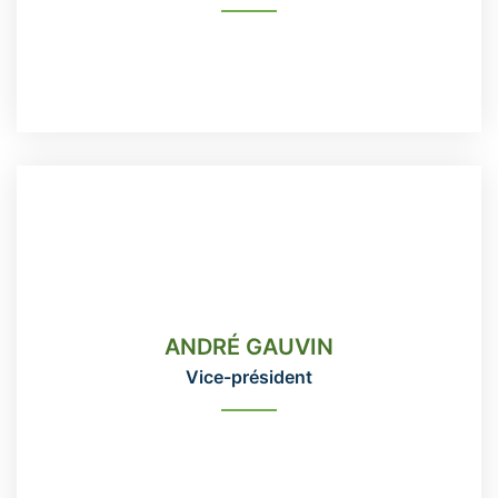
READ MORE
ANDRÉ GAUVIN
Vice-président
ANDRÉ GAUVIN
418-666-3331 poste 115
Vice-président
direction@domainemaizerets.com
READ MORE