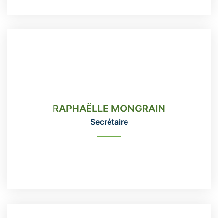
RAPHAËLLE MONGRAIN
Secrétaire
RAPHAËLLE MONGRAIN
418-666-3331 poste 115
Secrétaire
direction@domainemaizerets.com
READ MORE