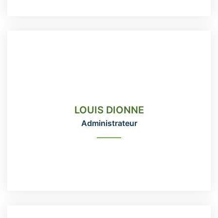
LOUIS DIONNE
Administrateur
LOUIS DIONNE
418-666-3331 poste 115
Administrateur
direction@domainemaizerets.com
READ MORE