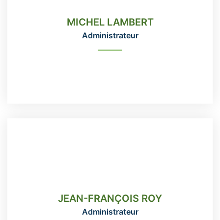
Administrateur
MICHEL LAMBERT
Administrateur
READ MORE
JEAN-FRANÇOIS ROY
Administrateur
JEAN-FRANÇOIS ROY
418-666-3331 poste 115
Administrateur
direction@domainemaizerets.com