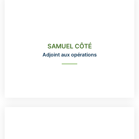
SAMUEL CÔTÉ
Adjoint aux opérations
SAMUEL CÔTÉ
operation@domainemaizerets.com 418-666-3331
Adjoint aux opérations
poste 223
READ MORE
HÉLÈNE GUILLEMETTE