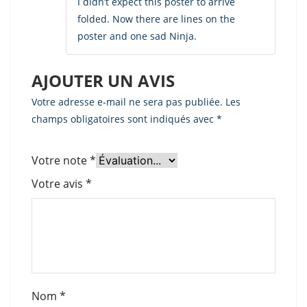
1
I didn’t expect this poster to arrive
sur
folded. Now there are lines on the
5
poster and one sad Ninja.
AJOUTER UN AVIS
Votre adresse e-mail ne sera pas publiée.
Les
champs obligatoires sont indiqués avec
*
Votre note
*
Votre avis
*
Nom
*