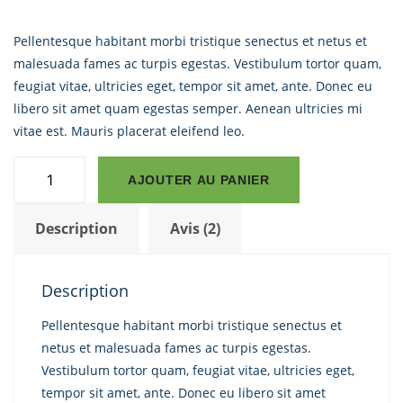
était :
est :
Noté
2
2.00
$15.00.
$12.00.
Pellentesque habitant morbi tristique senectus et netus et
sur 5
basé
malesuada fames ac turpis egestas. Vestibulum tortor quam,
sur
notations
feugiat vitae, ultricies eget, tempor sit amet, ante. Donec eu
client
libero sit amet quam egestas semper. Aenean ultricies mi
vitae est. Mauris placerat eleifend leo.
quantité
AJOUTER AU PANIER
de
Premium
Description
Avis (2)
Quality
Description
Pellentesque habitant morbi tristique senectus et
netus et malesuada fames ac turpis egestas.
Vestibulum tortor quam, feugiat vitae, ultricies eget,
tempor sit amet, ante. Donec eu libero sit amet