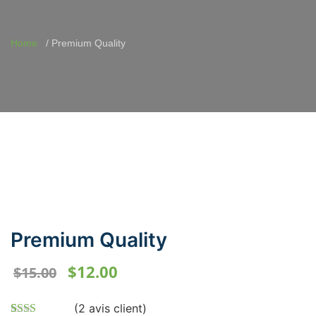
Home
Premium Quality
Premium Quality
Le
Le
$
12.00
$
15.00
prix
prix
initial
actuel
(
2
avis client)