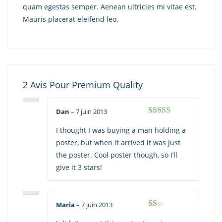
quam egestas semper. Aenean ultricies mi vitae est.
Mauris placerat eleifend leo.
2 Avis Pour
Premium Quality
Dan
–
7 juin 2013
Note
3
sur 5
I thought I was buying a man holding a
poster, but when it arrived it was just
the poster. Cool poster though, so I’ll
give it 3 stars!
Maria
–
7 juin 2013
Note