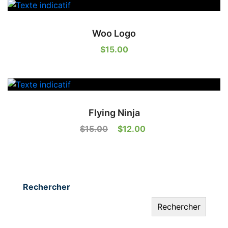
Woo Logo
$
15.00
Flying Ninja
Le
Le
$
15.00
$
12.00
prix
prix
initial
actuel
était :
est :
$15.00.
$12.00.
Rechercher
Rechercher