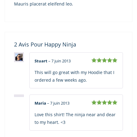
Mauris placerat eleifend leo.
2 Avis Pour
Happy Ninja
Stuart
–
7 juin 2013
Note
5
sur
This will go great with my Hoodie that I
5
ordered a few weeks ago.
Maria
–
7 juin 2013
Note
5
sur
Love this shirt! The ninja near and dear
5
to my heart. <3