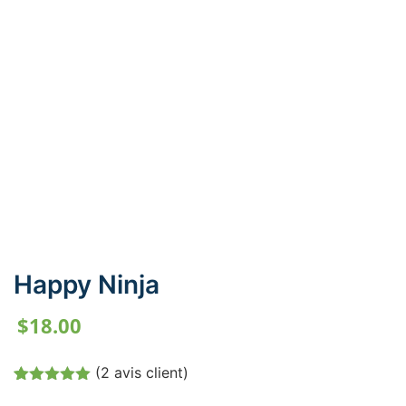
Happy Ninja
$
18.00
(
2
avis client)
Noté
2
5.00