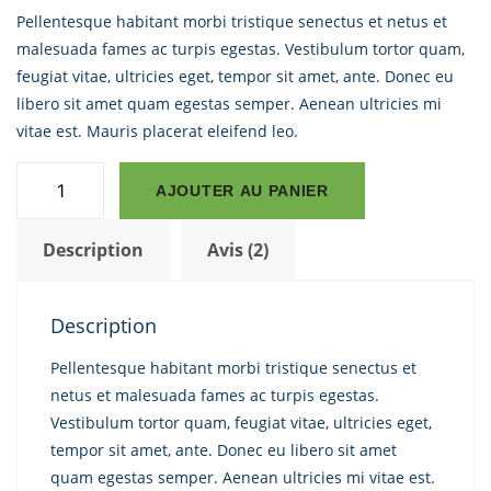
sur 5
Pellentesque habitant morbi tristique senectus et netus et
basé sur
notations
malesuada fames ac turpis egestas. Vestibulum tortor quam,
client
feugiat vitae, ultricies eget, tempor sit amet, ante. Donec eu
libero sit amet quam egestas semper. Aenean ultricies mi
vitae est. Mauris placerat eleifend leo.
quantité
AJOUTER AU PANIER
de
Happy
Description
Avis (2)
Ninja
Description
Pellentesque habitant morbi tristique senectus et
netus et malesuada fames ac turpis egestas.
Vestibulum tortor quam, feugiat vitae, ultricies eget,
tempor sit amet, ante. Donec eu libero sit amet
quam egestas semper. Aenean ultricies mi vitae est.