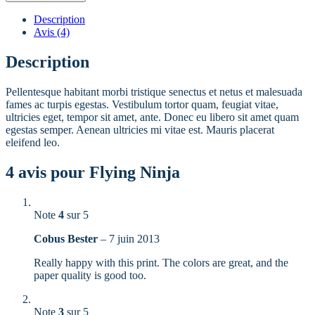
Description
Avis (4)
Description
Pellentesque habitant morbi tristique senectus et netus et malesuada
fames ac turpis egestas. Vestibulum tortor quam, feugiat vitae,
ultricies eget, tempor sit amet, ante. Donec eu libero sit amet quam
egestas semper. Aenean ultricies mi vitae est. Mauris placerat
eleifend leo.
4 avis pour
Flying Ninja
Note
4
sur 5
Cobus Bester
–
7 juin 2013
Really happy with this print. The colors are great, and the
paper quality is good too.
Note
3
sur 5