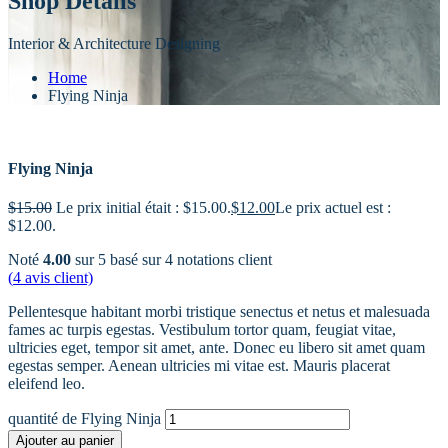
Shop Details
Interior & Architecture Designing
Home
Flying Ninja
Flying Ninja
$
15.00
Le prix initial était : $15.00.
$
12.00
Le prix actuel est :
$12.00.
Noté
4.00
sur 5 basé sur
4
notations client
(
4
avis client)
Pellentesque habitant morbi tristique senectus et netus et malesuada
fames ac turpis egestas. Vestibulum tortor quam, feugiat vitae,
ultricies eget, tempor sit amet, ante. Donec eu libero sit amet quam
egestas semper. Aenean ultricies mi vitae est. Mauris placerat
eleifend leo.
quantité de Flying Ninja
Ajouter au panier