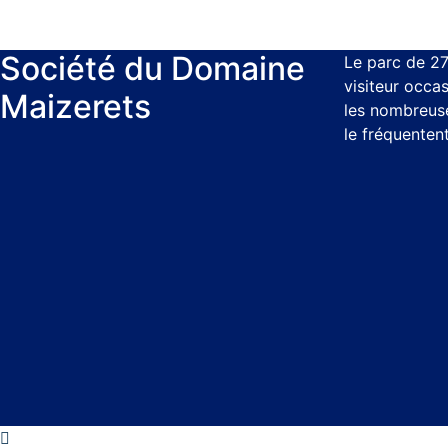
Société du Domaine
Le parc de 27
visiteur occas
Maizerets
les nombreuse
le fréquenten