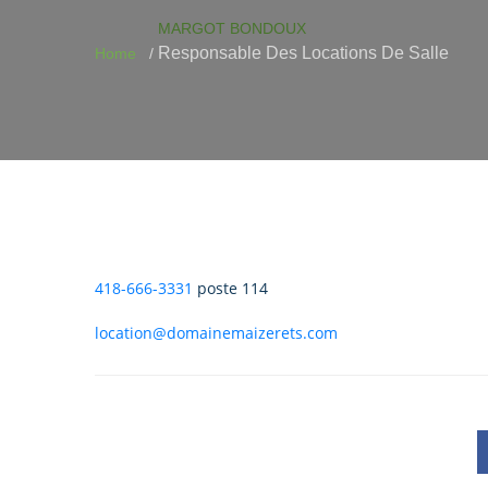
MARGOT BONDOUX
Responsable Des Locations De Salle
Home
418-666-3331
poste 114
location@domainemaizerets.com