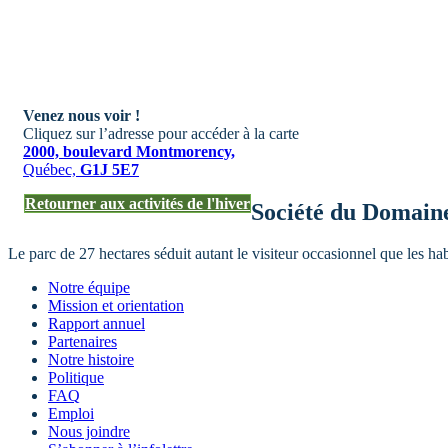
Venez nous voir !
Cliquez sur l’adresse pour accéder à la carte
2000, boulevard Montmorency,
Québec,
G1J 5E7
Retourner aux activités de l'hiver
Société du Domain
Le parc de 27 hectares séduit autant le visiteur occasionnel que les h
Notre équipe
Mission et orientation
Rapport annuel
Partenaires
Notre histoire
Politique
FAQ
Emploi
Nous joindre